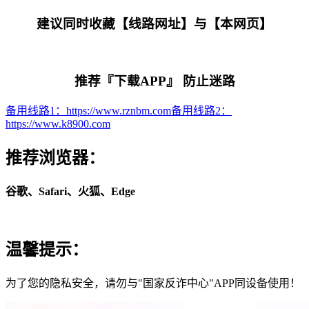
建议同时收藏【线路网址】与【本网页】
推荐『下载APP』 防止迷路
备用线路
1
：
https://www.rznbm.com
备用线路
2
：
https://www.k8900.com
推荐浏览器：
谷歌、Safari、火狐、Edge
温馨提示：
为了您的隐私安全，请勿与"国家反诈中心"APP同设备使用！