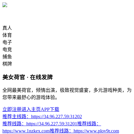
真人
体育
电子
电竞
捕鱼
棋牌
美女荷官 · 在线发牌
全网最美荷官，倾情出演，极致视觉盛宴，多元游戏种类，为
您带来最舒心的游戏体验。
立即注册
进入主页
APP下载
推荐主线路：
https://34.96.227.59:31202
推荐线路：
https://34.96.227.59:31201
推荐线路：
https://www.1nzkex.com
推荐线路：
https://www.plov9r.com