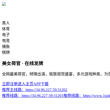
真人
体育
电子
电竞
捕鱼
棋牌
美女荷官 · 在线发牌
全网最美荷官，倾情出演，极致视觉盛宴，多元游戏种类，为
立即注册
进入主页
APP下载
推荐主线路：
https://34.96.227.59:31202
推荐线路：
https://34.96.227.59:31201
推荐线路：
https://www.1nz