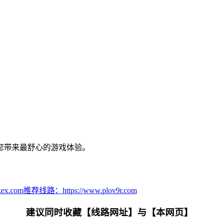
您带来最舒心的游戏体验。
kex.com
推荐线路：
https://www.plov9r.com
建议同时收藏【线路网址】与【本网页】