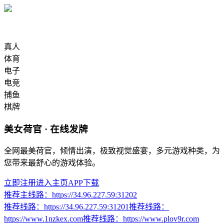
真人
体育
电子
电竞
捕鱼
棋牌
美女荷官 · 在线发牌
全网最美荷官，倾情出演，极致视觉盛宴，多元游戏种类，为
您带来最舒心的游戏体验。
立即注册
进入主页
APP下载
推荐主线路：
https://34.96.227.59:31202
推荐线路：
https://34.96.227.59:31201
推荐线路：
https://www.1nzkex.com
推荐线路：
https://www.plov9r.com